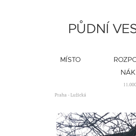
PŮDNÍ VES
MÍSTO
ROZP
NÁK
11.00
Praha - Lužická