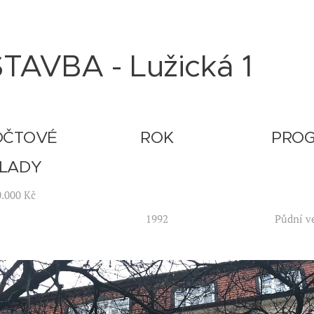
TAVBA - Lužická 1
OČTOVÉ
ROK
PRO
LADY
0.000 Kč
1992
Půdní v