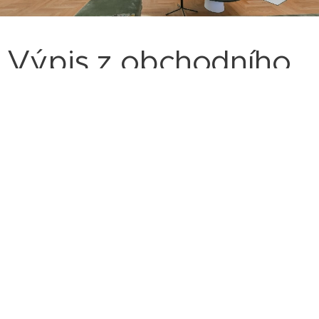
Výpis z obchodního
rejstříku
URBI, spol.s.r.o.
Sídlo:
Praha 8 - Karlín, Sokolovská 428/130, PSČ 186 00
IČO:
46358561
Datum zápisu
5. 10. 1992