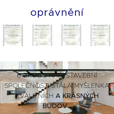
oprávnění
U ZRODU NAŠÍ STAVEBNÍ
SPOLEČNOSTI STÁLA MYŠLENKA
KVALITNÍCH
A KRÁSNÝCH
BUDOV